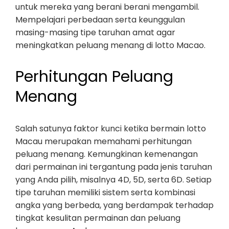
untuk mereka yang berani berani mengambil.
Mempelajari perbedaan serta keunggulan
masing-masing tipe taruhan amat agar
meningkatkan peluang menang di lotto Macao.
Perhitungan Peluang
Menang
Salah satunya faktor kunci ketika bermain lotto
Macau merupakan memahami perhitungan
peluang menang. Kemungkinan kemenangan
dari permainan ini tergantung pada jenis taruhan
yang Anda pilih, misalnya 4D, 5D, serta 6D. Setiap
tipe taruhan memiliki sistem serta kombinasi
angka yang berbeda, yang berdampak terhadap
tingkat kesulitan permainan dan peluang