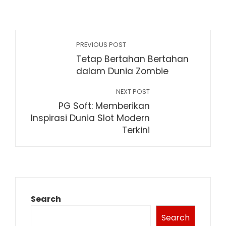
PREVIOUS POST
Tetap Bertahan Bertahan
dalam Dunia Zombie
NEXT POST
PG Soft: Memberikan
Inspirasi Dunia Slot Modern
Terkini
Search
Search