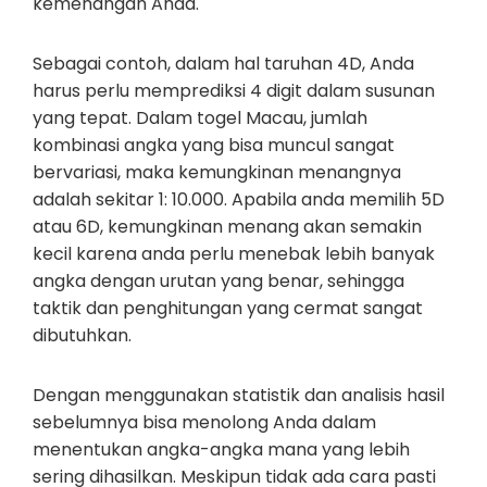
kemenangan Anda.
Sebagai contoh, dalam hal taruhan 4D, Anda
harus perlu memprediksi 4 digit dalam susunan
yang tepat. Dalam togel Macau, jumlah
kombinasi angka yang bisa muncul sangat
bervariasi, maka kemungkinan menangnya
adalah sekitar 1: 10.000. Apabila anda memilih 5D
atau 6D, kemungkinan menang akan semakin
kecil karena anda perlu menebak lebih banyak
angka dengan urutan yang benar, sehingga
taktik dan penghitungan yang cermat sangat
dibutuhkan.
Dengan menggunakan statistik dan analisis hasil
sebelumnya bisa menolong Anda dalam
menentukan angka-angka mana yang lebih
sering dihasilkan. Meskipun tidak ada cara pasti