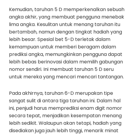
Kemudian, taruhan 5 D memperkenalkan sebuah
angka akhir, yang membuat pengguna menebak
lima angka. Kesulitan untuk menang taruhan itu
bertambah, namun dengan tingkat hadiah yang
lebih besar. Spesial bet 5-D terletak dalam
kemampuan untuk memberi beragam dalam
prediksi angka, memungkinkan pengguna dapat
lebih bebas berinovasi dalam memilih gabungan
nomor sendiri. Ini membuat taruhan 5 D seru
untuk mereka yang mencari mencari tantangan.
Pada akhirnya, taruhan 6-D merupakan tipe
sangat sulit di antara tiga taruhan ini. Dalam hal
ini, penjudi harus memprediksi enam digit nomor
secara tepat, menjadikan kesempatan menang
lebih sedikit. Walaupun akan tetapi, hadiah yang
disediakan juga jauh lebih tinggi, menarik minat