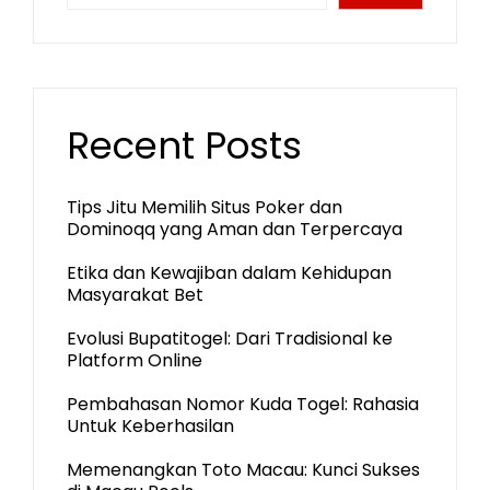
Recent Posts
Tips Jitu Memilih Situs Poker dan
Dominoqq yang Aman dan Terpercaya
Etika dan Kewajiban dalam Kehidupan
Masyarakat Bet
Evolusi Bupatitogel: Dari Tradisional ke
Platform Online
Pembahasan Nomor Kuda Togel: Rahasia
Untuk Keberhasilan
Memenangkan Toto Macau: Kunci Sukses