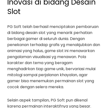
Inovasi di bidang Desain
Slot
PG Soft telah berhasil menciptakan pembaruan
di bidang desain slot yang menarik perhatian
berbagai gamer di seluruh dunia. Dengan
penekanan terhadap grafis yg menakjubkan dan
animasi yang halus, game slot ini menawarkan
pengalaman visualisasi yg menawan. Pola
karakter dan tema yang beragam
menghadirkan tiap game unik, bervariasi mulai
mitologi sampai perjalanan khayalan, agar
gamer bisa menemukan permainan slot yang
cocok dengan selera mereka.
Selain aspek tampilan, PG Soft pun dikenal
karena permainan interaktifnya yang besar.