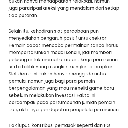
bukan hanya mendapatkan relaksasi, namun
juga partisipasi afeksi yang mendalam dari setiap
tiap putaran.
Selain itu, kehadiran slot percobaan pun
menyediakan pengaruh positif untuk sektor.
Pemain dapat mencoba permainan tanpa harus
mempertaruhkan modal sendiri, jadi memberi
peluang untuk memahami cara kerja permainan
serta taktik yang mungkin mungkin diterapkan.
Slot demo ini bukan hanya menggoda untuk
pemula, namun juga bagi para pemain
berpengalaman yang mau meneliti game baru
sebelum melakukan investasi. Fakta ini
berdampak pada pertumbuhan jumlah pemain
dan, akhirnya, pendapatan pengelola permainan.
Tak luput, kontribusi pemasok seperti dan PG