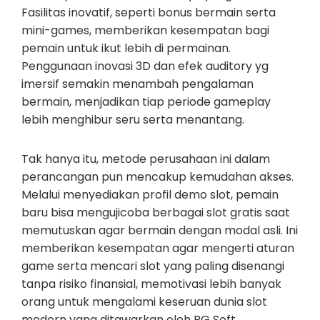
Fasilitas inovatif, seperti bonus bermain serta
mini-games, memberikan kesempatan bagi
pemain untuk ikut lebih di permainan.
Penggunaan inovasi 3D dan efek auditory yg
imersif semakin menambah pengalaman
bermain, menjadikan tiap periode gameplay
lebih menghibur seru serta menantang.
Tak hanya itu, metode perusahaan ini dalam
perancangan pun mencakup kemudahan akses.
Melalui menyediakan profil demo slot, pemain
baru bisa mengujicoba berbagai slot gratis saat
memutuskan agar bermain dengan modal asli. Ini
memberikan kesempatan agar mengerti aturan
game serta mencari slot yang paling disenangi
tanpa risiko finansial, memotivasi lebih banyak
orang untuk mengalami keseruan dunia slot
modern yang ditawarkan oleh PG Soft.