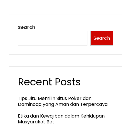
Search
Search
Recent Posts
Tips Jitu Memilih Situs Poker dan
Dominoqq yang Aman dan Terpercaya
Etika dan Kewajiban dalam Kehidupan
Masyarakat Bet