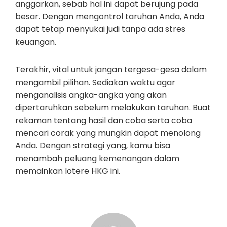
anggarkan, sebab hal ini dapat berujung pada
besar. Dengan mengontrol taruhan Anda, Anda
dapat tetap menyukai judi tanpa ada stres
keuangan.
Terakhir, vital untuk jangan tergesa-gesa dalam
mengambil pilihan. Sediakan waktu agar
menganalisis angka-angka yang akan
dipertaruhkan sebelum melakukan taruhan. Buat
rekaman tentang hasil dan coba serta coba
mencari corak yang mungkin dapat menolong
Anda. Dengan strategi yang, kamu bisa
menambah peluang kemenangan dalam
memainkan lotere HKG ini.