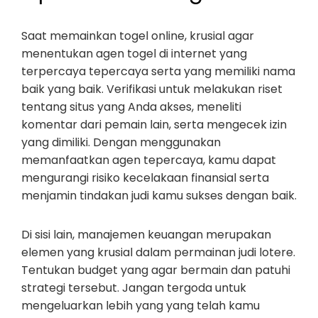
Saat memainkan togel online, krusial agar
menentukan agen togel di internet yang
terpercaya tepercaya serta yang memiliki nama
baik yang baik. Verifikasi untuk melakukan riset
tentang situs yang Anda akses, meneliti
komentar dari pemain lain, serta mengecek izin
yang dimiliki. Dengan menggunakan
memanfaatkan agen tepercaya, kamu dapat
mengurangi risiko kecelakaan finansial serta
menjamin tindakan judi kamu sukses dengan baik.
Di sisi lain, manajemen keuangan merupakan
elemen yang krusial dalam permainan judi lotere.
Tentukan budget yang agar bermain dan patuhi
strategi tersebut. Jangan tergoda untuk
mengeluarkan lebih yang yang telah kamu