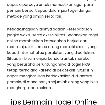
dapat dipercaya untuk memastikan agar para
pemain berpartisipasi dalam judi togel dengan
metode yang aman serta fair.
Ketidakunggulan lainnya adalah keterbatasan
jangka waktu serta aksesibilitas. Sedangkan togel
online memberikan kemudahan berjudi dari
mana saja, tak semua orang memiliki akses yang
kepad internet atau peralatan yang diperlukan.
Situasi ini bisa menjadi kendala untuk mereka
yang berusaha peruntungannya di togel HKG
tetapi terhalang karena aspek teknis. Situasi ini
dapat menghasilkan ketidakadilan di di antara
pemain, di mana hanya sejumlah orang yang bisa
menghargai permainan.
Tips Bermain Togel Online