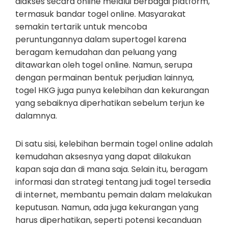
diakses secara online melalui berbagai platform,
termasuk bandar togel online. Masyarakat
semakin tertarik untuk mencoba
peruntungannya dalam supertogel karena
beragam kemudahan dan peluang yang
ditawarkan oleh togel online. Namun, serupa
dengan permainan bentuk perjudian lainnya,
togel HKG juga punya kelebihan dan kekurangan
yang sebaiknya diperhatikan sebelum terjun ke
dalamnya.
Di satu sisi, kelebihan bermain togel online adalah
kemudahan aksesnya yang dapat dilakukan
kapan saja dan di mana saja. Selain itu, beragam
informasi dan strategi tentang judi togel tersedia
di internet, membantu pemain dalam melakukan
keputusan. Namun, ada juga kekurangan yang
harus diperhatikan, seperti potensi kecanduan