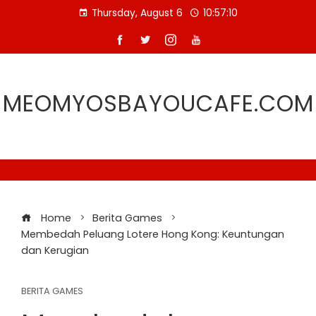
Skip
Thursday, August 6
10:57:11
to
content
MEOMYOSBAYOUCAFE.COM
Home
Berita Games
Membedah Peluang Lotere Hong Kong: Keuntungan
dan Kerugian
BERITA GAMES