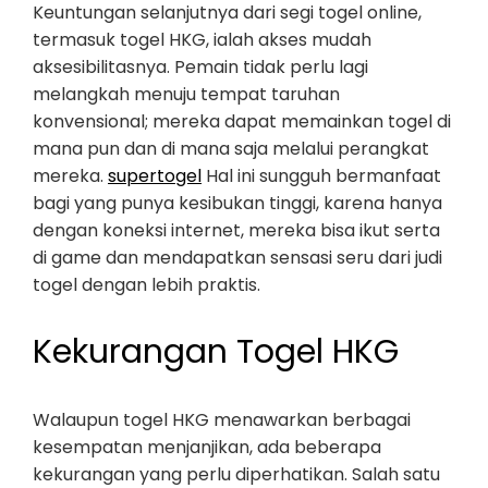
Keuntungan selanjutnya dari segi togel online,
termasuk togel HKG, ialah akses mudah
aksesibilitasnya. Pemain tidak perlu lagi
melangkah menuju tempat taruhan
konvensional; mereka dapat memainkan togel di
mana pun dan di mana saja melalui perangkat
mereka.
supertogel
Hal ini sungguh bermanfaat
bagi yang punya kesibukan tinggi, karena hanya
dengan koneksi internet, mereka bisa ikut serta
di game dan mendapatkan sensasi seru dari judi
togel dengan lebih praktis.
Kekurangan Togel HKG
Walaupun togel HKG menawarkan berbagai
kesempatan menjanjikan, ada beberapa
kekurangan yang perlu diperhatikan. Salah satu