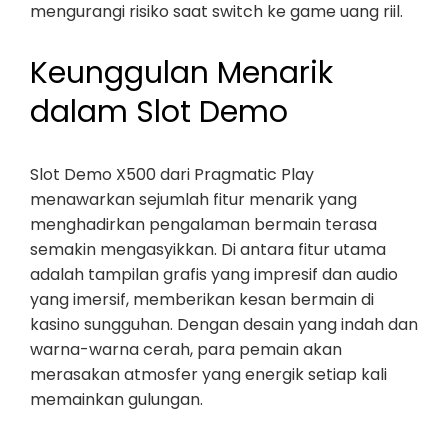
mengurangi risiko saat switch ke game uang riil.
Keunggulan Menarik
dalam Slot Demo
Slot Demo X500 dari Pragmatic Play
menawarkan sejumlah fitur menarik yang
menghadirkan pengalaman bermain terasa
semakin mengasyikkan. Di antara fitur utama
adalah tampilan grafis yang impresif dan audio
yang imersif, memberikan kesan bermain di
kasino sungguhan. Dengan desain yang indah dan
warna-warna cerah, para pemain akan
merasakan atmosfer yang energik setiap kali
memainkan gulungan.