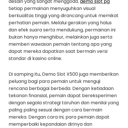
desain yang sangat menggoda.
demo slot pg
Setiap permainan menyuguhkan visual
berkualitas tinggi yang dirancang untuk memikat
perhatian pemain. Melalui gerakan yang halus
dan efek suara serta mendukung, permainan ini
bukan hanya menghibur, melainkan juga serta
memberi wawasan pemain tentang apa yang
dapat mereka dapatkan saat bermain versi
standar di kasino online.
Di samping itu, Demo Slot X500 juga memberikan
peluang bagi para pemain untuk menguji
rencana berbagai berbeda. Dengan ketiadaan
tekanan finansial, pemain dapat bereksperimen
dengan segala strategi taruhan dan menilai yang
paling paling sesuai dengan cara bermain
mereka. Dengan cara ini, para pemain dapat
memperbaiki kepandaian dirinya dan