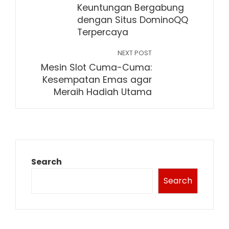
Keuntungan Bergabung
dengan Situs DominoQQ
Terpercaya
NEXT POST
Mesin Slot Cuma-Cuma:
Kesempatan Emas agar
Meraih Hadiah Utama
Search
Search