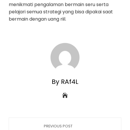
menikmati pengalaman bermain seru serta
pelajari semua strategi yang bisa dipakai saat
bermain dengan uang riil.
By RAf4L
PREVIOUS POST