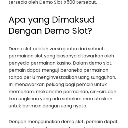
tersedia oleh Demo Slot X500 tersebut.
Apa yang Dimaksud
Dengan Demo Slot?
Demo slot adalah versi ujicoba dari sebuah
permainan slot yang biasanya ditawarkan oleh
penyedia permainan kasino. Dalam demo slot,
pemain dapat menguji beraneka permainan
tanpa perlu menginvestasikan uang sungguhan.
Ini menawarkan peluang bagi pemain untuk
memahami mekanisme permainan, ciri-ciri, dan
kemungkinan yang ada sebelum memutuskan
untuk bermain dengan uang nyata.
Dengan menggunakan demo slot, pemain dapat