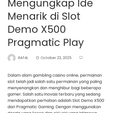
Mengungkap Ide
Menarik di Slot
Demo X500
Pragmatic Play
RAf4L
October 23, 2025
Dalam alam gambling casino online, permainan
slot telah jadi salah satu permainan yang paling
menyenangkan dan menghibur bagi beberapa
gamer. Salah satu inovasi terbaru yang sedang
mendapatkan perhatian adalah Slot Demo X500
dari Pragmatic Gaming. Dengan menggunakan