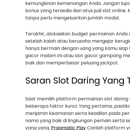
kemungkinan kemenangan Anda. Jangan lupa 
bonus yang tersedia dari situs judi slot onli
tanpa perlu mengeluarkan jumlah modal.
Terakhir, alokasikan budget permainan Anda s
setelah kalah atau berusaha mengejar kerugia
hanya bermain dengan uang yang kamu siap 
gacor malam ini atau slot gacor gampang m
baik dan memperbesar peluang jackpot.
Saran Slot Daring Yang
Saat memilih platform permainan slot darin
beberapa faktor kunci. Yang pertama, pastikan 
menjamin keamanan serta keadilan pada perma
nama yang baik di lingkungan pemain serta s
yang yang.
Pragmatic Play
Carilah platform