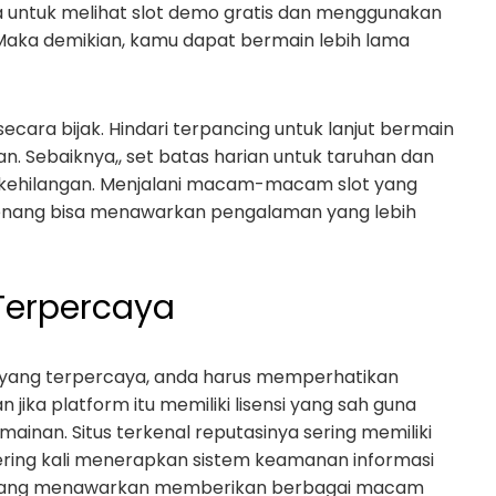
untuk melihat slot demo gratis dan menggunakan
ne. Maka demikian, kamu dapat bermain lebih lama
ecara bijak. Hindari terpancing untuk lanjut bermain
n. Sebaiknya,, set batas harian untuk taruhan dan
kehilangan. Menjalani macam-macam slot yang
enang bisa menawarkan pengalaman yang lebih
 Terpercaya
g yang terpercaya, anda harus memperhatikan
jika platform itu memiliki lisensi yang sah guna
inan. Situs terkenal reputasinya sering memiliki
ering kali menerapkan sistem keamanan informasi
 yang menawarkan memberikan berbagai macam