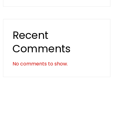
Recent
Comments
No comments to show.