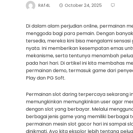
RAf4L
October 24, 2025
Di dalam alam perjudian online, permainan mes
menggoda bagi para pemain. Dengan banyakny
tersedia, mereka kini bisa mengalami sensas
nyata. Ini memberikan kesempatan emas unt
mekanisme, serta tentunya menambah pelu
pada hari hari. Di artikel ini kita membahas
permainan demo, termasuk game dari penyedi
Play dan PG Soft.
Permainan slot daring terpercaya sekarang
memungkinkan memungkinkan user agar mer
dengan slot yang berbayar. Melalui menggun
berbagai jenis game yang memiliki berbagai 
permainan mesin slot gacor hari ini sampai sl
dinikmati. Ayo kita eksplor lebih tentang pe