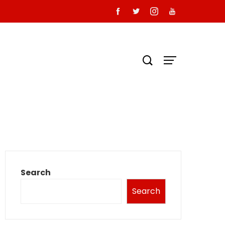
Search
Search