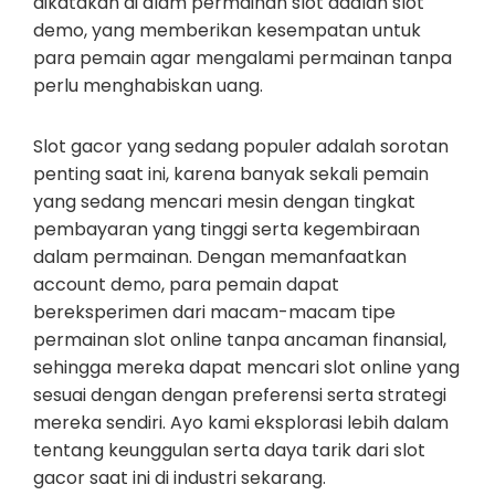
dikatakan di alam permainan slot adalah slot
demo, yang memberikan kesempatan untuk
para pemain agar mengalami permainan tanpa
perlu menghabiskan uang.
Slot gacor yang sedang populer adalah sorotan
penting saat ini, karena banyak sekali pemain
yang sedang mencari mesin dengan tingkat
pembayaran yang tinggi serta kegembiraan
dalam permainan. Dengan memanfaatkan
account demo, para pemain dapat
bereksperimen dari macam-macam tipe
permainan slot online tanpa ancaman finansial,
sehingga mereka dapat mencari slot online yang
sesuai dengan dengan preferensi serta strategi
mereka sendiri. Ayo kami eksplorasi lebih dalam
tentang keunggulan serta daya tarik dari slot
gacor saat ini di industri sekarang.