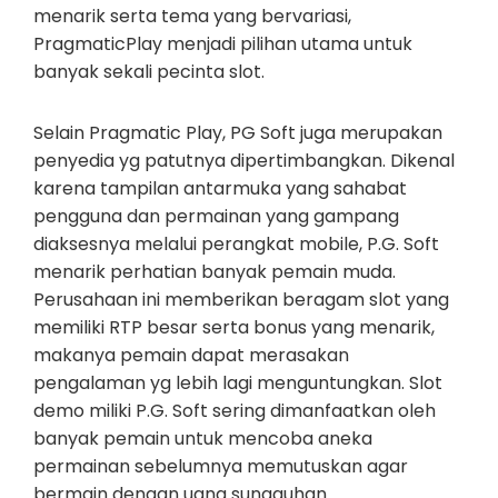
menarik serta tema yang bervariasi,
PragmaticPlay menjadi pilihan utama untuk
banyak sekali pecinta slot.
Selain Pragmatic Play, PG Soft juga merupakan
penyedia yg patutnya dipertimbangkan. Dikenal
karena tampilan antarmuka yang sahabat
pengguna dan permainan yang gampang
diaksesnya melalui perangkat mobile, P.G. Soft
menarik perhatian banyak pemain muda.
Perusahaan ini memberikan beragam slot yang
memiliki RTP besar serta bonus yang menarik,
makanya pemain dapat merasakan
pengalaman yg lebih lagi menguntungkan. Slot
demo miliki P.G. Soft sering dimanfaatkan oleh
banyak pemain untuk mencoba aneka
permainan sebelumnya memutuskan agar
bermain dengan uang sungguhan.