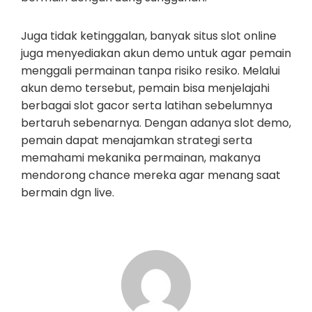
Juga tidak ketinggalan, banyak situs slot online
juga menyediakan akun demo untuk agar pemain
menggali permainan tanpa risiko resiko. Melalui
akun demo tersebut, pemain bisa menjelajahi
berbagai slot gacor serta latihan sebelumnya
bertaruh sebenarnya. Dengan adanya slot demo,
pemain dapat menajamkan strategi serta
memahami mekanika permainan, makanya
mendorong chance mereka agar menang saat
bermain dgn live.