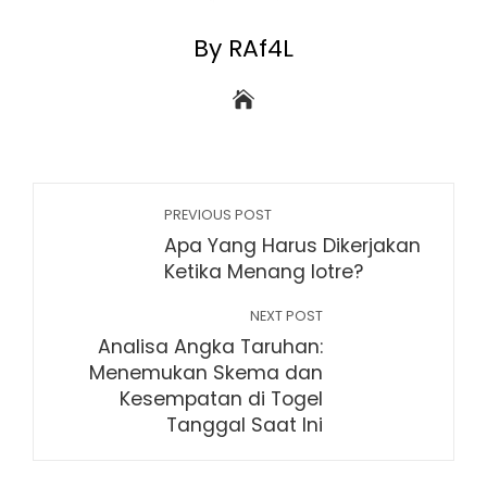
By RAf4L
PREVIOUS POST
Apa Yang Harus Dikerjakan
Ketika Menang lotre?
NEXT POST
Analisa Angka Taruhan:
Menemukan Skema dan
Kesempatan di Togel
Tanggal Saat Ini