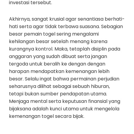
investasi tersebut.
Akhirnya, sangat krusial agar senantiasa berhati-
hati serta agar tidak terbawa suasana. Sebagian
besar pemain togel sering mengalami
kehilangan besar setelah menang karena
kurangnya kontrol. Maka, tetaplah disiplin pada
anggaran yang sudah dibuat serta jangan
tergoda untuk beralih ke dengan dengan
harapan mendapatkan kemenangan lebih
besar. Selalu ingat bahwa permainan perjudian
seharusnya dilihat sebagai sebuah hiburan,
tetapi bukan sumber pendapatan utama.
Menjaga mental serta keputusan finansial yang
bijaksana adalah kunci utama untuk mengelola
kemenangan togel secara bijak.