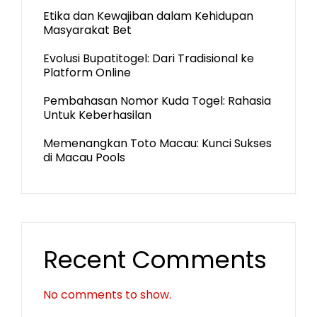
Etika dan Kewajiban dalam Kehidupan
Masyarakat Bet
Evolusi Bupatitogel: Dari Tradisional ke
Platform Online
Pembahasan Nomor Kuda Togel: Rahasia
Untuk Keberhasilan
Memenangkan Toto Macau: Kunci Sukses
di Macau Pools
Recent Comments
No comments to show.