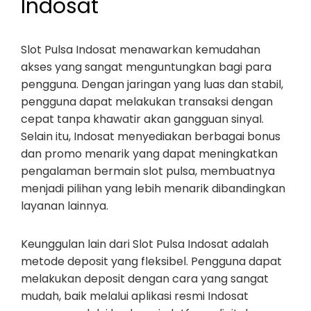
Indosat
Slot Pulsa Indosat menawarkan kemudahan
akses yang sangat menguntungkan bagi para
pengguna. Dengan jaringan yang luas dan stabil,
pengguna dapat melakukan transaksi dengan
cepat tanpa khawatir akan gangguan sinyal.
Selain itu, Indosat menyediakan berbagai bonus
dan promo menarik yang dapat meningkatkan
pengalaman bermain slot pulsa, membuatnya
menjadi pilihan yang lebih menarik dibandingkan
layanan lainnya.
Keunggulan lain dari Slot Pulsa Indosat adalah
metode deposit yang fleksibel. Pengguna dapat
melakukan deposit dengan cara yang sangat
mudah, baik melalui aplikasi resmi Indosat