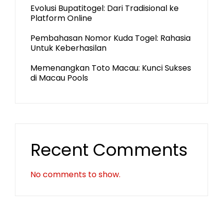
Evolusi Bupatitogel: Dari Tradisional ke
Platform Online
Pembahasan Nomor Kuda Togel: Rahasia
Untuk Keberhasilan
Memenangkan Toto Macau: Kunci Sukses
di Macau Pools
Recent Comments
No comments to show.