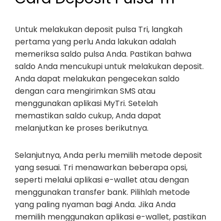
Untuk melakukan deposit pulsa Tri, langkah
pertama yang perlu Anda lakukan adalah
memeriksa saldo pulsa Anda. Pastikan bahwa
saldo Anda mencukupi untuk melakukan deposit.
Anda dapat melakukan pengecekan saldo
dengan cara mengirimkan SMS atau
menggunakan aplikasi MyTri. Setelah
memastikan saldo cukup, Anda dapat
melanjutkan ke proses berikutnya.
Selanjutnya, Anda perlu memilih metode deposit
yang sesuai. Tri menawarkan beberapa opsi,
seperti melalui aplikasi e-wallet atau dengan
menggunakan transfer bank. Pilihlah metode
yang paling nyaman bagi Anda. Jika Anda
memilih menggunakan aplikasi e-wallet, pastikan