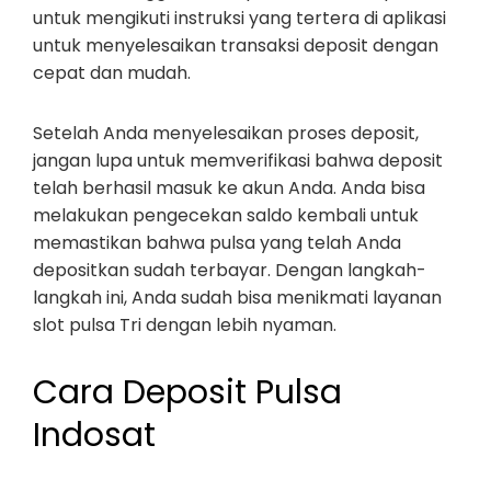
untuk mengikuti instruksi yang tertera di aplikasi
untuk menyelesaikan transaksi deposit dengan
cepat dan mudah.
Setelah Anda menyelesaikan proses deposit,
jangan lupa untuk memverifikasi bahwa deposit
telah berhasil masuk ke akun Anda. Anda bisa
melakukan pengecekan saldo kembali untuk
memastikan bahwa pulsa yang telah Anda
depositkan sudah terbayar. Dengan langkah-
langkah ini, Anda sudah bisa menikmati layanan
slot pulsa Tri dengan lebih nyaman.
Cara Deposit Pulsa
Indosat