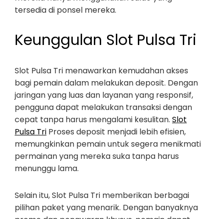
tersedia di ponsel mereka.
Keunggulan Slot Pulsa Tri
Slot Pulsa Tri menawarkan kemudahan akses
bagi pemain dalam melakukan deposit. Dengan
jaringan yang luas dan layanan yang responsif,
pengguna dapat melakukan transaksi dengan
cepat tanpa harus mengalami kesulitan.
Slot
Pulsa Tri
Proses deposit menjadi lebih efisien,
memungkinkan pemain untuk segera menikmati
permainan yang mereka suka tanpa harus
menunggu lama.
Selain itu, Slot Pulsa Tri memberikan berbagai
pilihan paket yang menarik. Dengan banyaknya