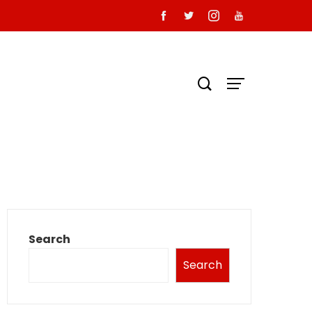
Search
Search