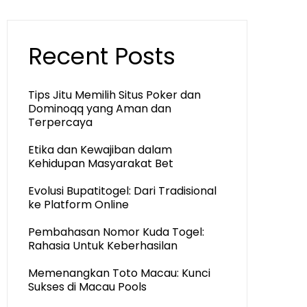
Recent Posts
Tips Jitu Memilih Situs Poker dan
Dominoqq yang Aman dan
Terpercaya
Etika dan Kewajiban dalam
Kehidupan Masyarakat Bet
Evolusi Bupatitogel: Dari Tradisional
ke Platform Online
Pembahasan Nomor Kuda Togel:
Rahasia Untuk Keberhasilan
Memenangkan Toto Macau: Kunci
Sukses di Macau Pools