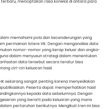
terbaru, menciptakan rasa koneksi di antara para
l dalam memahami pola dan kecenderungan yang
 permainan lotere HK. Dengan menganalisis data
nemukan nomor-nomor yang kerap keluar dan angka-
erguna dalam menyusun strategi dalam menentukan
faatan data tersebut secara teratur bisa
 ciri-ciri keluaran hasil.
a HK sekarang sangat penting karena menyediakan
ipublikasikan. Peserta dapat memperhatikan hasil
andingkannya kepada data sebelumnya. Dengan
rgeseran yang berarti pada keluaran yang mana
am pertaruhan berikutnya. Mengikuti tren ini bisa