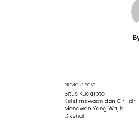
B
PREVIOUS POST
Situs Kudatoto:
Keistimewaan dan Ciri-ciri
Menawan Yang Wajib
Dikenal