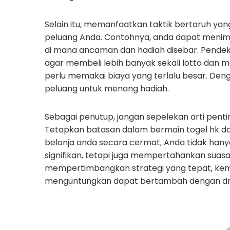
Selain itu, memanfaatkan taktik bertaruh y
peluang Anda. Contohnya, anda dapat menimb
di mana ancaman dan hadiah disebar. Pende
agar membeli lebih banyak sekali lotto dan 
perlu memakai biaya yang terlalu besar. De
peluang untuk menang hadiah.
Sebagai penutup, jangan sepelekan arti pent
Tetapkan batasan dalam bermain togel hk d
belanja anda secara cermat, Anda tidak hany
signifikan, tetapi juga mempertahankan suasan
mempertimbangkan strategi yang tepat, kem
menguntungkan dapat bertambah dengan dra