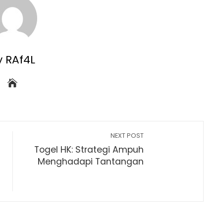
y RAf4L
NEXT POST
Togel HK: Strategi Ampuh
Menghadapi Tantangan