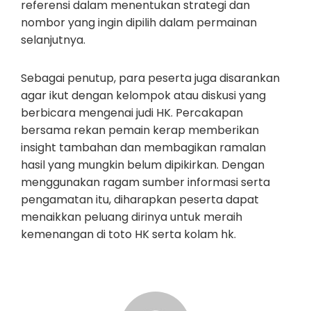
referensi dalam menentukan strategi dan
nombor yang ingin dipilih dalam permainan
selanjutnya.
Sebagai penutup, para peserta juga disarankan
agar ikut dengan kelompok atau diskusi yang
berbicara mengenai judi HK. Percakapan
bersama rekan pemain kerap memberikan
insight tambahan dan membagikan ramalan
hasil yang mungkin belum dipikirkan. Dengan
menggunakan ragam sumber informasi serta
pengamatan itu, diharapkan peserta dapat
menaikkan peluang dirinya untuk meraih
kemenangan di toto HK serta kolam hk.