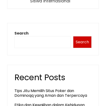
Siswa Internasional
Search
Search
Recent Posts
Tips Jitu Memilih Situs Poker dan
Dominoqq yang Aman dan Terpercaya
Etika dan Kewajiban dalam Kehidupan