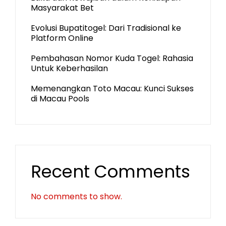
Masyarakat Bet
Evolusi Bupatitogel: Dari Tradisional ke
Platform Online
Pembahasan Nomor Kuda Togel: Rahasia
Untuk Keberhasilan
Memenangkan Toto Macau: Kunci Sukses
di Macau Pools
Recent Comments
No comments to show.