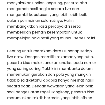
menyaksikan undian langsung, peserta bisa
mengamati hasil angka secara live dan
mengambil keputusan yang lebih lebih baik
dalam permainan selanjutnya. Hal ini
membangkitkan rasa percaya diri serta
memberikan pemain kesempatan untuk
mempelajari pola hasil yang muncul sebelum ini.
Penting untuk merekam data HK setiap setiap
live draw. Dengan memiliki rekaman yang rutin,
peserta bisa melaksanakan analisis pada nomor
yang sering sering. Taktik ini membantu dalam
menemukan gerakan dan pola yang mungkin
tidak bisa diketahui apabila hanya melihat hasil
secara acak. Dengan wawasan yang lebih baik
soal pengeluaran togel Hongkong, peserta bisa
merumuskan taktik bermain yang lebih efisien.