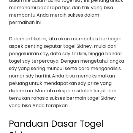
dalam ke dalam dunia togel sdy ini, penting untuk
memahami beberapa tips dan trik yang bisa
membantu Anda meraih sukses dalam
permainan ini.
Dalam artikel ini, kita akan membahas berbagai
aspek penting seputar togel Sidney, mulai dari
pengeluaran sdy, data sdy terkini, hingga bandar
togel sdy terpercaya. Dengan mengetahui angka
sdy yang sering muncul serta cara menganalisis
nomor sdy hari ini, Anda bisa memaksimalkan
peluang untuk mendapatkan sdy prize yang
diidamkan. Mari kita eksplorasi lebih lanjut dan
temukan rahasia sukses bermain togel Sidney
yang bisa Anda terapkan.
Panduan Dasar Togel