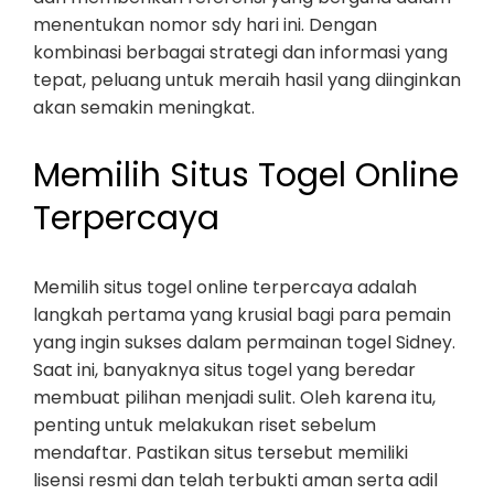
menentukan nomor sdy hari ini. Dengan
kombinasi berbagai strategi dan informasi yang
tepat, peluang untuk meraih hasil yang diinginkan
akan semakin meningkat.
Memilih Situs Togel Online
Terpercaya
Memilih situs togel online terpercaya adalah
langkah pertama yang krusial bagi para pemain
yang ingin sukses dalam permainan togel Sidney.
Saat ini, banyaknya situs togel yang beredar
membuat pilihan menjadi sulit. Oleh karena itu,
penting untuk melakukan riset sebelum
mendaftar. Pastikan situs tersebut memiliki
lisensi resmi dan telah terbukti aman serta adil