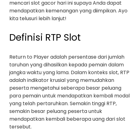
mencari slot gacor hari ini supaya Anda dapat
mendapatkan kemenangan yang diimpikan. Ayo
kita telusuri lebih lanjut!
Definisi RTP Slot
Return to Player adalah persentase dari jumlah
taruhan yang dihasilkan kepada pemain dalam
jangka waktu yang lama. Dalam konteks slot, RTP
adalah indikator krusial yang memudahkan
peserta mengetahui seberapa besar peluang
para pemain untuk mendapatkan kembali modal
yang telah pertaruhkan. Semakin tinggi RTP,
semakin besar peluang peserta untuk
mendapatkan kembali beberapa uang dari slot
tersebut.