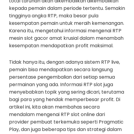
total taruhan akan dikembalikan dikembalikan
kepada pemain dalam periode tertentu. Semakin
tingginya angka RTP, maka besar pula
kesempatan pemain untuk meraih kemenangan.
Karena itu, mengetahui informasi mengenai RTP
mesin slot gacor amat krusial dalam menambah
kesempatan mendapatkan profit maksimal.
Tidak hanya itu, dengan adanya sistem RTP live,
pemain bisa mendapatkan secara langsung
persentase pengembalian dari setiap semua
permainan yang ada. Informasi RTP slot juga
menyebabkan topik yang sering dicari, terutama
bagi para yang hendak memperbesar profit. Di
artikel ini, kita akan membahas secara
mendalam mengenai RTP slot online dari
provider pembuat terkemuka seperti Pragmatic
Play, dan juga beberapa tips dan strategi dalam