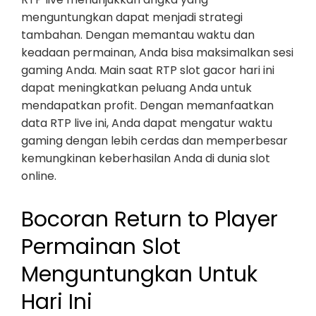
menguntungkan dapat menjadi strategi
tambahan. Dengan memantau waktu dan
keadaan permainan, Anda bisa maksimalkan sesi
gaming Anda. Main saat RTP slot gacor hari ini
dapat meningkatkan peluang Anda untuk
mendapatkan profit. Dengan memanfaatkan
data RTP live ini, Anda dapat mengatur waktu
gaming dengan lebih cerdas dan memperbesar
kemungkinan keberhasilan Anda di dunia slot
online.
Bocoran Return to Player
Permainan Slot
Menguntungkan Untuk
Hari Ini