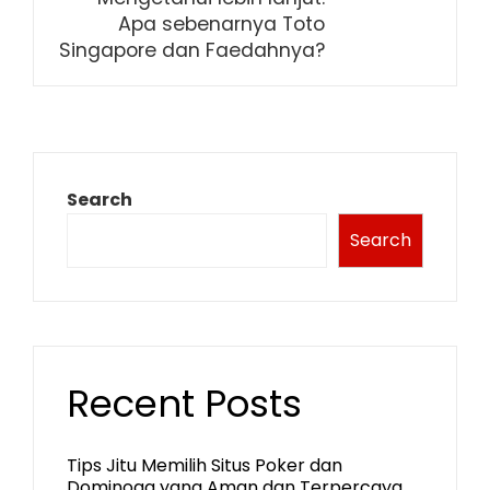
Apa sebenarnya Toto
Singapore dan Faedahnya?
Search
Search
Recent Posts
Tips Jitu Memilih Situs Poker dan
Dominoqq yang Aman dan Terpercaya