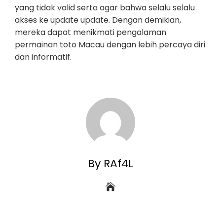
yang tidak valid serta agar bahwa selalu selalu
akses ke update update. Dengan demikian,
mereka dapat menikmati pengalaman
permainan toto Macau dengan lebih percaya diri
dan informatif.
By RAf4L