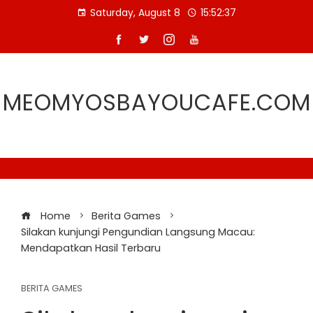
Skip
Saturday, August 8
15:52:37
to
content
MEOMYOSBAYOUCAFE.COM
Home
Berita Games
Silakan kunjungi Pengundian Langsung Macau:
Mendapatkan Hasil Terbaru
BERITA GAMES