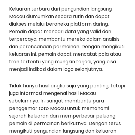
Keluaran terbaru dari pengundian langsung
Macau diumumkan secara rutin dan dapat
diakses melalui beraneka platform daring.
Pemain dapat mencari data yang valid dan
terpercaya, membantu mereka dalam analisis
dan perencanaan permainan. Dengan mengikuti
keluaran ini, pemain dapat mencatat pola atau
tren tertentu yang mungkin terjadi, yang bisa
menjadi indikasi dalam laga selanjutnya.
Tidak hanya hasil angka saja yang penting, tetapi
juga informasi mengenai hasil Macau
sebelumnya. Ini sangat membantu para
penggemar toto Macau untuk memahami
sejarah keluaran dan memperbesar peluang
pemain di permainan berikutnya. Dengan terus
mengikuti pengundian langsung dan keluaran