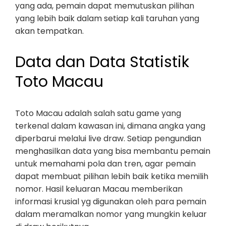
yang ada, pemain dapat memutuskan pilihan
yang lebih baik dalam setiap kali taruhan yang
akan tempatkan.
Data dan Data Statistik
Toto Macau
Toto Macau adalah salah satu game yang
terkenal dalam kawasan ini, dimana angka yang
diperbarui melalui live draw. Setiap pengundian
menghasilkan data yang bisa membantu pemain
untuk memahami pola dan tren, agar pemain
dapat membuat pilihan lebih baik ketika memilih
nomor. Hasil keluaran Macau memberikan
informasi krusial yg digunakan oleh para pemain
dalam meramalkan nomor yang mungkin keluar