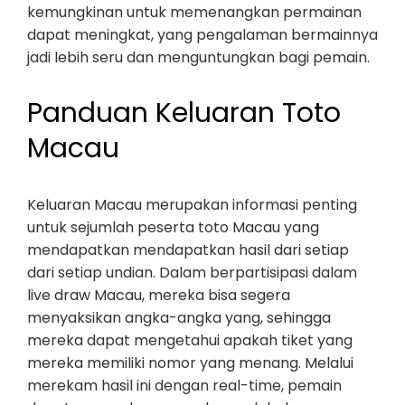
kemungkinan untuk memenangkan permainan
dapat meningkat, yang pengalaman bermainnya
jadi lebih seru dan menguntungkan bagi pemain.
Panduan Keluaran Toto
Macau
Keluaran Macau merupakan informasi penting
untuk sejumlah peserta toto Macau yang
mendapatkan mendapatkan hasil dari setiap
dari setiap undian. Dalam berpartisipasi dalam
live draw Macau, mereka bisa segera
menyaksikan angka-angka yang, sehingga
mereka dapat mengetahui apakah tiket yang
mereka memiliki nomor yang menang. Melalui
merekam hasil ini dengan real-time, pemain