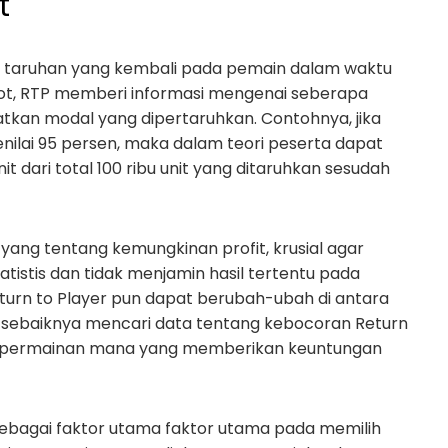
t
l taruhan yang kembali pada pemain dalam waktu
lot, RTP memberi informasi mengenai seberapa
kan modal yang dipertaruhkan. Contohnya, jika
enilai 95 persen, maka dalam teori peserta dapat
dari total 100 ribu unit yang ditaruhkan sesudah
yang tentang kemungkinan profit, krusial agar
tistis dan tidak menjamin hasil tertentu pada
Return to Player pun dapat berubah-ubah di antara
 sebaiknya mencari data tentang kebocoran Return
ui permainan mana yang memberikan keuntungan
at sebagai faktor utama faktor utama pada memilih