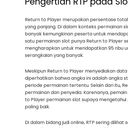
Pengertian RTP pada Slo
Return to Player merupakan persentase tota
yang panjang. Di dalam konteks permainan s
banyak kemungkinan peserta untuk mendapat
satu permainan slot punya Return to Player s
mengharapkan untuk mendapatkan 95 ribu unit 
serangkaian yang banyak.
Meskipun Return to Player menyediakan data 
diperhatikan bahwa angka ini adalah angka sta
periode permainan tertentu. Selain dari itu, 
permainan dan penyedia. Karenanya, pemain
to Player permainan slot supaya mengetah
paling baik.
Di dalam bidang judi online, RTP sering dilih