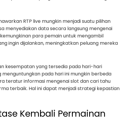
nawarkan RTP live mungkin menjadi suatu pilihan
bisa menyediakan data secara langsung mengenai
kan kemungkinan para pemain untuk mengambil
yang ingin dijalankan, meningkatkan peluang mereka
n kesempatan yang tersedia pada hari-hari
ng menguntungkan pada hari ini mungkin berbeda
cara teratur informasi mengenai slot dan cari tahu
ma terbaik. Hal ini dapat menjadi strategi kepastian
tase Kembali Permainan