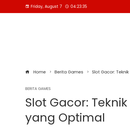
Skip
Friday, August 7
04:23:36
to
content
Home
Berita Games
Slot Gacor: Tekni
BERITA GAMES
Slot Gacor: Teknik
yang Optimal