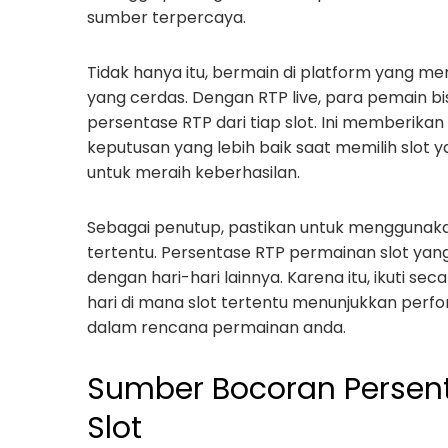
sumber terpercaya.
Tidak hanya itu, bermain di platform yang me
yang cerdas. Dengan RTP live, para pemain 
persentase RTP dari tiap slot. Ini memberi
keputusan yang lebih baik saat memilih slot 
untuk meraih keberhasilan.
Sebagai penutup, pastikan untuk menggunaka
tertentu. Persentase RTP permainan slot ya
dengan hari-hari lainnya. Karena itu, ikuti se
hari di mana slot tertentu menunjukkan perfor
dalam rencana permainan anda.
Sumber Bocoran Persen
Slot