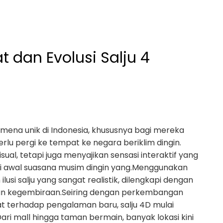
t dan Evolusi Salju 4
omena unik di Indonesia, khususnya bagi mereka
rlu pergi ke tempat ke negara beriklim dingin.
ual, tetapi juga menyajikan sensasi interaktif yang
i awal suasana musim dingin yang.Menggunakan
usi salju yang sangat realistik, dilengkapi dengan
n kegembiraan.Seiring dengan perkembangan
 terhadap pengalaman baru, salju 4D mulai
ri mall hingga taman bermain, banyak lokasi kini