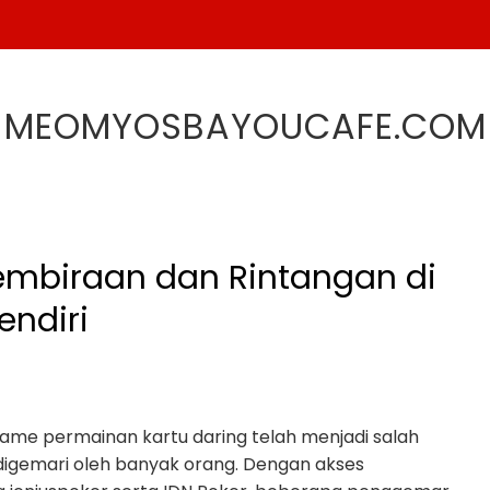
MEOMYOSBAYOUCAFE.COM
gembiraan dan Rintangan di
endiri
ame permainan kartu daring telah menjadi salah
i digemari oleh banyak orang. Dengan akses