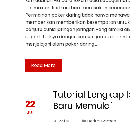
kemudahan via beraneka media sebagaimana 
permainan kartu ini bisa merasakan keceriaa
Permainan poker daring tidak hanya menawar
memberikan memberikan kesempatan untuk be
penjuru dunia jaringan jaringan yang dimiliki 
seperti halnya dengan semua game, ada rint
menjelajahi alam poker daring.…
Read More
Tutorial Lengkap 
22
Baru Memulai
JUL
RAf4L
Berita Games