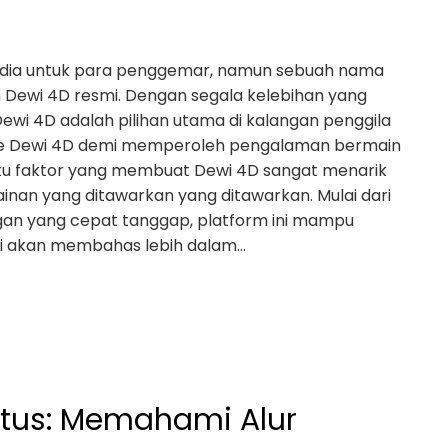
rsedia untuk para penggemar, namun sebuah nama
 Dewi 4D resmi. Dengan segala kelebihan yang
wi 4D adalah pilihan utama di kalangan penggila
ih ke Dewi 4D demi memperoleh pengalaman bermain
 satu faktor yang membuat Dewi 4D sangat menarik
nan yang ditawarkan yang ditawarkan. Mulai dari
gan yang cepat tanggap, platform ini mampu
i akan membahas lebih dalam…
utus: Memahami Alur