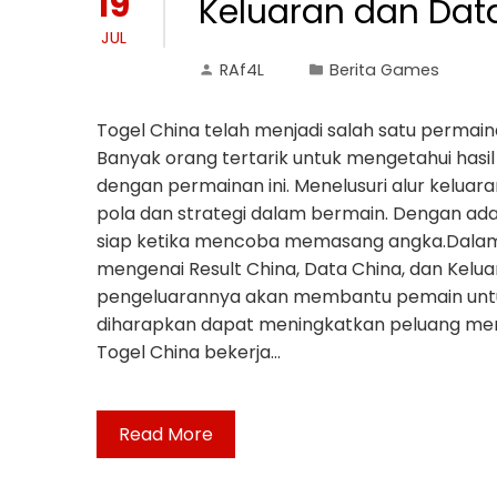
19
Keluaran dan Dat
JUL
RAf4L
Berita Games
Togel China telah menjadi salah satu permai
Banyak orang tertarik untuk mengetahui hasi
dengan permainan ini. Menelusuri alur kelua
pola dan strategi dalam bermain. Dengan ada
siap ketika mencoba memasang angka.Dalam 
mengenai Result China, Data China, dan Kel
pengeluarannya akan membantu pemain untuk 
diharapkan dapat meningkatkan peluang men
Togel China bekerja…
Read More