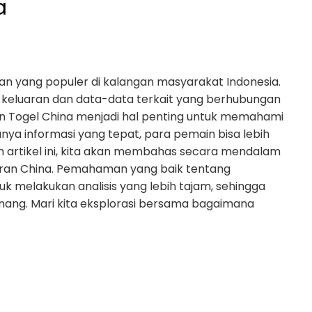
a
nan yang populer di kalangan masyarakat Indonesia.
l keluaran dan data-data terkait yang berhubungan
ran Togel China menjadi hal penting untuk memahami
nya informasi yang tepat, para pemain bisa lebih
artikel ini, kita akan membahas secara mendalam
uaran China. Pemahaman yang baik tentang
melakukan analisis yang lebih tajam, sehingga
ang. Mari kita eksplorasi bersama bagaimana