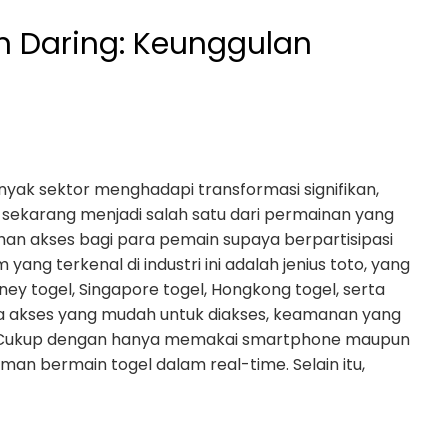
 Daring: Keunggulan
nyak sektor menghadapi transformasi signifikan,
g sekarang menjadi salah satu dari permainan yang
an akses bagi para pemain supaya berpartisipasi
yang terkenal di industri ini adalah jenius toto, yang
ey togel, Singapore togel, Hongkong togel, serta
da akses yang mudah untuk diakses, keamanan yang
ru. Cukup dengan hanya memakai smartphone maupun
n bermain togel dalam real-time. Selain itu,