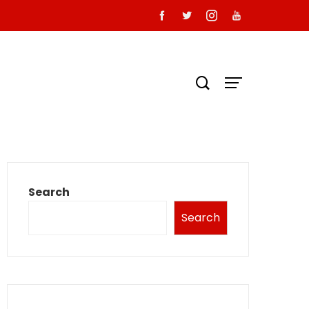
Search
Search