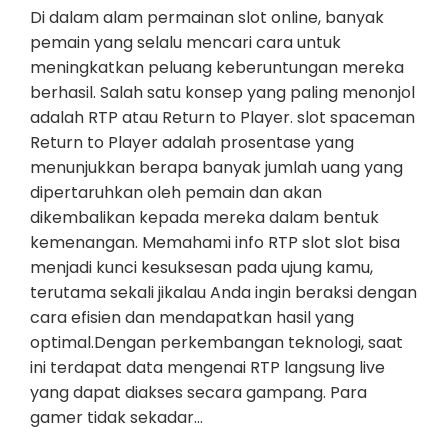
Di dalam alam permainan slot online, banyak
pemain yang selalu mencari cara untuk
meningkatkan peluang keberuntungan mereka
berhasil. Salah satu konsep yang paling menonjol
adalah RTP atau Return to Player. slot spaceman
Return to Player adalah prosentase yang
menunjukkan berapa banyak jumlah uang yang
dipertaruhkan oleh pemain dan akan
dikembalikan kepada mereka dalam bentuk
kemenangan. Memahami info RTP slot slot bisa
menjadi kunci kesuksesan pada ujung kamu,
terutama sekali jikalau Anda ingin beraksi dengan
cara efisien dan mendapatkan hasil yang
optimal.Dengan perkembangan teknologi, saat
ini terdapat data mengenai RTP langsung live
yang dapat diakses secara gampang. Para
gamer tidak sekadar…