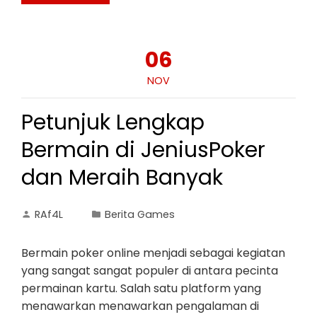
06
NOV
Petunjuk Lengkap
Bermain di JeniusPoker
dan Meraih Banyak
RAf4L
Berita Games
Bermain poker online menjadi sebagai kegiatan
yang sangat sangat populer di antara pecinta
permainan kartu. Salah satu platform yang
menawarkan menawarkan pengalaman di