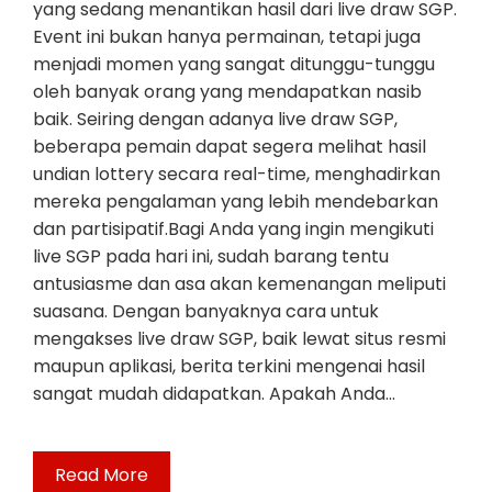
yang sedang menantikan hasil dari live draw SGP.
Event ini bukan hanya permainan, tetapi juga
menjadi momen yang sangat ditunggu-tunggu
oleh banyak orang yang mendapatkan nasib
baik. Seiring dengan adanya live draw SGP,
beberapa pemain dapat segera melihat hasil
undian lottery secara real-time, menghadirkan
mereka pengalaman yang lebih mendebarkan
dan partisipatif.Bagi Anda yang ingin mengikuti
live SGP pada hari ini, sudah barang tentu
antusiasme dan asa akan kemenangan meliputi
suasana. Dengan banyaknya cara untuk
mengakses live draw SGP, baik lewat situs resmi
maupun aplikasi, berita terkini mengenai hasil
sangat mudah didapatkan. Apakah Anda…
Read More