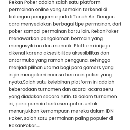
Rekan Poker adalah salah satu platform
permainan online yang semakin terkenal di
kalangan penggemar judi di Tanah Air. Dengan
cara menyediakan berbagai tipe permainan, dari
poker sampai permainan kartu lain, RekanPoker
menawarkan pengalaman bermain yang
mengasyikkan dan menarik. Platform ini juga
dikenal karena aksesibilitas aksesibilitas dan
antarmuka yang ramah pengguna, sehingga
menjadi pilihan utama bagi para gamers yang
ingin mengalami nuansa bermain poker yang
nyata.Salah satu kelebihan platform ini adalah
keberadaan turnamen dan acara-acara seru
yang diadakan secara rutin. Di dalam turnamen
ini, para pemain berkesempatan untuk
menunjukkan kemampuan mereka dalam IDN
Poker, salah satu permainan paling populer di
RekanPoker.…