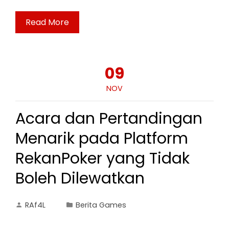
Read More
09
NOV
Acara dan Pertandingan
Menarik pada Platform
RekanPoker yang Tidak
Boleh Dilewatkan
RAf4L
Berita Games