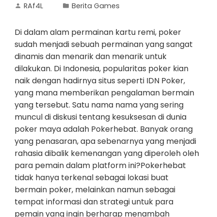
RAf4L
Berita Games
Di dalam alam permainan kartu remi, poker
sudah menjadi sebuah permainan yang sangat
dinamis dan menarik dan menarik untuk
dilakukan. Di Indonesia, popularitas poker kian
naik dengan hadirnya situs seperti IDN Poker,
yang mana memberikan pengalaman bermain
yang tersebut. Satu nama nama yang sering
muncul di diskusi tentang kesuksesan di dunia
poker maya adalah Pokerhebat. Banyak orang
yang penasaran, apa sebenarnya yang menjadi
rahasia dibalik kemenangan yang diperoleh oleh
para pemain dalam platform ini?Pokerhebat
tidak hanya terkenal sebagai lokasi buat
bermain poker, melainkan namun sebagai
tempat informasi dan strategi untuk para
pemain yang ingin berharap menambah