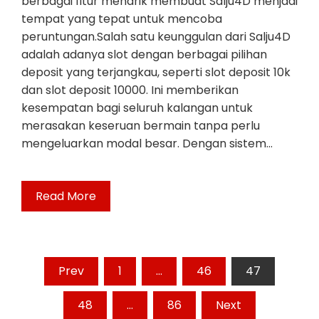
berbagai fitur menarik membuat Salju4D menjadi
tempat yang tepat untuk mencoba
peruntungan.Salah satu keunggulan dari Salju4D
adalah adanya slot dengan berbagai pilihan
deposit yang terjangkau, seperti slot deposit 10k
dan slot deposit 10000. Ini memberikan
kesempatan bagi seluruh kalangan untuk
merasakan keseruan bermain tanpa perlu
mengeluarkan modal besar. Dengan sistem…
Read More
Posts
Prev
1
…
46
47
pagination
48
…
86
Next