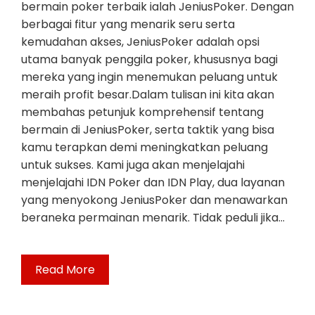
bermain poker terbaik ialah JeniusPoker. Dengan
berbagai fitur yang menarik seru serta
kemudahan akses, JeniusPoker adalah opsi
utama banyak penggila poker, khususnya bagi
mereka yang ingin menemukan peluang untuk
meraih profit besar.Dalam tulisan ini kita akan
membahas petunjuk komprehensif tentang
bermain di JeniusPoker, serta taktik yang bisa
kamu terapkan demi meningkatkan peluang
untuk sukses. Kami juga akan menjelajahi
menjelajahi IDN Poker dan IDN Play, dua layanan
yang menyokong JeniusPoker dan menawarkan
beraneka permainan menarik. Tidak peduli jika…
Read More