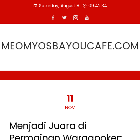
Skip
Saturday, August 8
09:42:35
to
content
MEOMYOSBAYOUCAFE.COM
11
NOV
Menjadi Juara di
Permainan Wargapoker: