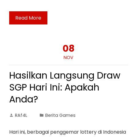
Read More
08
NOV
Hasilkan Langsung Draw
SGP Hari Ini: Apakah
Anda?
RAf4L
Berita Games
Hari ini, berbagai penggemar lottery di Indonesia