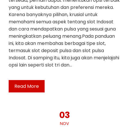
tersedia, pemain dapat menentukan opsi terbaik
yang untuk kebutuhan dan preferensi mereka.
Karena banyaknya pilihan, krusial untuk
memahami semua aspek tentang slot Indosat
dan cara mendapatkan pulsa yang sesuai guna
meningkatkan peluang menang.Pada panduan
ini, kita akan membahas berbagai tipe slot,
termasuk slot deposit pulsa dan slot pulsa
Indosat. Di samping itu, kita juga akan menjelajahi
opsi lain seperti slot tri dan…
Read More
03
NOV