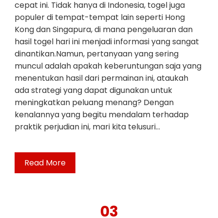
cepat ini. Tidak hanya di Indonesia, togel juga
populer di tempat-tempat lain seperti Hong
Kong dan Singapura, di mana pengeluaran dan
hasil togel hari ini menjadi informasi yang sangat
dinantikan.Namun, pertanyaan yang sering
muncul adalah apakah keberuntungan saja yang
menentukan hasil dari permainan ini, ataukah
ada strategi yang dapat digunakan untuk
meningkatkan peluang menang? Dengan
kenalannya yang begitu mendalam terhadap
praktik perjudian ini, mari kita telusuri…
Read More
03